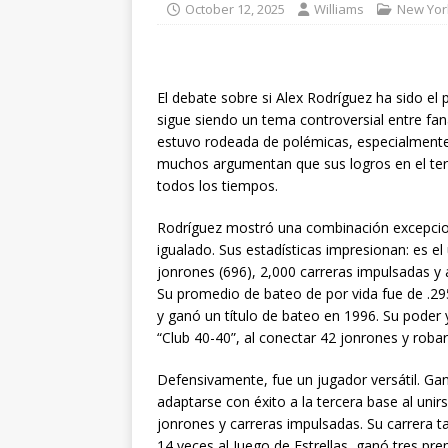
October 12, 2025
Williams
New Yor
El debate sobre si Alex Rodríguez ha sido el
sigue siendo un tema controversial entre fan
estuvo rodeada de polémicas, especialmente 
muchos argumentan que sus logros en el ter
todos los tiempos.
Rodríguez mostró una combinación excepcion
igualado. Sus estadísticas impresionan: es e
jonrones (696), 2,000 carreras impulsadas y
Su promedio de bateo de por vida fue de .2
y ganó un título de bateo en 1996. Su poder 
“Club 40-40”, al conectar 42 jonrones y rob
Defensivamente, fue un jugador versátil. 
adaptarse con éxito a la tercera base al unir
jonrones y carreras impulsadas. Su carrera t
14 veces al Juego de Estrellas, ganó tres pr