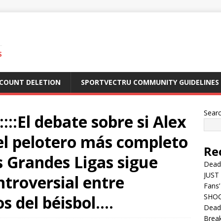
S
CCOUNT DELETION
SPORTVECTRU COMMUNITY GUIDELINES
Sear
:El debate sobre si Alex
el pelotero más completo
Re
as Grandes Ligas sigue
Dead
JUST 
troversial entre
Fans’
os del béisbol….
SHOC
Deadl
Break