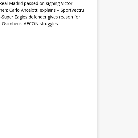
eal Madrid passed on signing Victor
en: Carlo Ancelotti explains – SportVectru
-Super Eagles defender gives reason for
r Osimhen’s AFCON struggles