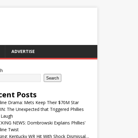
ADVERTISE
ch
Search
cent Posts
line Drama: Mets Keep Their $70M Star
IN: The Unexpected that Triggered Phillies
 Laugh
KING NEWS: Dombrowski Explains Phillies’
ine Twist
ing: Kentucky WR Hit With Shock Dismissal…