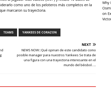
Why R
siderarlo como uno de los peloteros más completos en la
Osimh
s que marcaron su trayectoria.
on
Ex
Victo
TEAMS
YANKEES DE CORAZON
NEXT
and
NEWS NOW:::Qué opinan de este candidato como
g
posible manager para nuestros Yankees Se trata de
una figura con una trayectoria interesante en el
mundo del béisbol…..