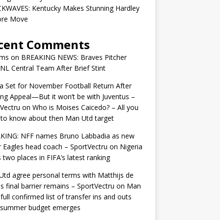
KWAVES: Kentucky Makes Stunning Hardley
ore Move
cent Comments
ams
on
BREAKING NEWS: Braves Pitcher
 NL Central Team After Brief Stint
 Set for November Football Return After
ng Appeal—But it won’t be with Juventus –
Vectru
on
Who is Moises Caicedo? – All you
to know about then Man Utd target
KING: NFF names Bruno Labbadia as new
 Eagles head coach – SportVectru
on
Nigeria
 two places in FIFA’s latest ranking
td agree personal terms with Matthijs de
as final barrier remains – SportVectru
on
Man
 full confirmed list of transfer ins and outs
r summer budget emerges