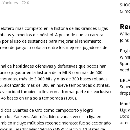
k Yankees
0
SHOC
Gilm
Re
 pelotero más completo en la historia de las Grandes Ligas
Willi
áticos y expertos del béisbol. A pesar de que su carrera
Joins
por el uso de sustancias para mejorar el rendimiento,
reno de juego lo colocan entre los mejores jugadores de
Pogba
Winni
Sport
al de habilidades ofensivas y defensivas que pocos han
need 
l único jugador en la historia de la MLB con más de 600
 anotadas, más de 3,000 hits y más de 300 bases robadas.
BREA
95, alcanzando más de .300 en nueve temporadas distintas,
Super
y velocidad también lo llevaron a formar parte del exclusivo
drops
ar 46 bases en una sola temporada (1998).
Man U
Ligt 
Ganó dos Guantes de Oro como campocorto y logró
Utd’s
se a los Yankees. Además, lideró varias veces la liga en
afte
ambién incluye múltiples reconocimientos: fue seleccionado
emios al Jugador Más Valioso (MVP) y recibió 10 Bates de