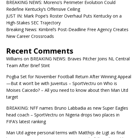
BREAKING NEWS: Moreno’s Perimeter Evolution Could
Redefine Kentucky’s Offensive Ceiling
JUST IN: Mark Pope’s Roster Overhaul Puts Kentucky on a
High-Stakes SEC Trajectory
Breaking News: Kimbrel’s Post-Deadline Free Agency Creates
New Career Crossroads
Recent Comments
Williams
on
BREAKING NEWS: Braves Pitcher Joins NL Central
Team After Brief Stint
Pogba Set for November Football Return After Winning Appeal
—But it won’t be with Juventus – SportVectru
on
Who is
Moises Caicedo? – All you need to know about then Man Utd
target
BREAKING: NFF names Bruno Labbadia as new Super Eagles
head coach – SportVectru
on
Nigeria drops two places in
FIFA’s latest ranking
Man Utd agree personal terms with Matthijs de Ligt as final